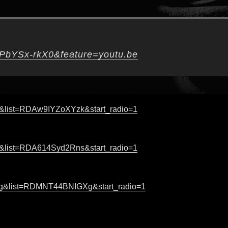
dPbYSx-rkX0&feature=youtu.be
&list=RDAw9IYZoXYzk&start_radio=1
&list=RDA614Syd2Rns&start_radio=1
g&list=RDMNT44BNIGXg&start_radio=1